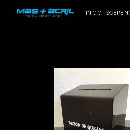
Masacril logo
INICIO
SOBRE N