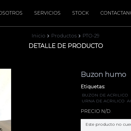
OSOTROS
SERVICIOS
STOCK
CONTACTAN
Inicio
Productos
PTO-29
DETALLE DE PRODUCTO
Buzon humo
Etiquetas:
BUZON DE ACRILICO
URNA DE ACRILICO
A
PRECIO N/D.